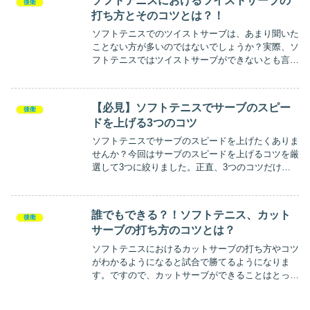
ソフトテニスにおけるツイストサーブの
後衛
打ち方とそのコツとは？！
ソフトテニスでのツイストサーブは、あまり聞いた
ことない方が多いのではないでしょうか？実際、ソ
フトテニスではツイストサーブができないとも言わ
れています。しかし、今回はそんなツイストサーブ
を解明し、打ち方とそのコツを伝授したいと思いま
す。ぜひ実践し、試合で活かしましょう！
【必見】ソフトテニスでサーブのスピー
後衛
ドを上げる3つのコツ
ソフトテニスでサーブのスピードを上げたくありま
せんか？今回はサーブのスピードを上げるコツを厳
選して3つに絞りました。正直、3つのコツだけで
はおさまりないくらいのテーマなんですが全部、勉
強しても上手く実行ができないと思います。なので
初心者から中級者向けの人に役に立つように自分な
誰でもできる？！ソフトテニス、カット
後衛
りに3つのコツをまとめました。
サーブの打ち方のコツとは？
ソフトテニスにおけるカットサーブの打ち方やコツ
がわかるようになると試合で勝てるようになりま
す。ですので、カットサーブができることはとって
も有利なんです。カットサーブの打ち方やコツがい
まいちわからないという人はこれをきっかけに上達