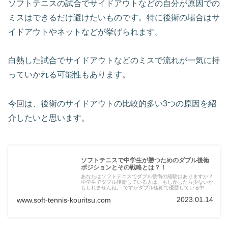
ソフトテニスの試合でサイドアウトなどの自分が原因での
ミスはできるだけ避けたいものです。特に後衛の場合はサ
イドアウトやネットなどが挙げられます。
白熱した試合でサイドアウトなどのミスで流れが一気に持
っていかれる可能性もあります。
今回は、後衛のサイドアウトの比較的多い3つの原因を紹
介したいと思います。
ソフトテニスで中学生が勝つためのダブル後衛
ポジションとその戦略とは？！
あなたはソフトテニスでダブル後衛の経験はありますか？
中学生でダブル後衛している人は、もしかしたら少ないか
もしれませんね。 ですがダブル後衛で優勝している中学
生のペアも実際います。 今回はそんなダブル後衛で悩ま
2023.01.14
www.soft-tennis-kouritsu.com
しいポジションや戦略についてお教えします！ ぜひダブ
ル後衛でソフトテニスの試合に勝ちましょう！