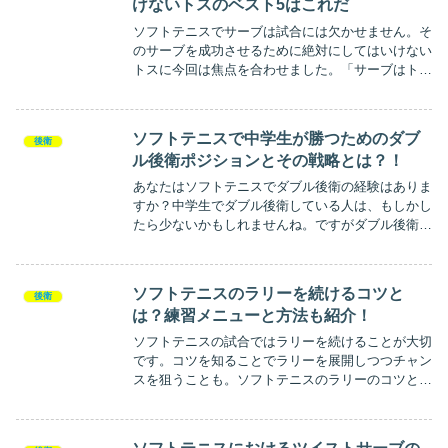
けないトスのベスト5はこれだ
ソフトテニスでサーブは試合には欠かせません。そ
のサーブを成功させるために絶対にしてはいけない
トスに今回は焦点を合わせました。「サーブはトス
に始まりトスに終わる」少し大げさですがトスって
本当に大事なんですよ。
ソフトテニスで中学生が勝つためのダブ
後衛
ル後衛ポジションとその戦略とは？！
あなたはソフトテニスでダブル後衛の経験はありま
すか？中学生でダブル後衛している人は、もしかし
たら少ないかもしれませんね。ですがダブル後衛で
優勝している中学生のペアも実際います。今回はそ
んなダブル後衛で悩ましいポジションや戦略につい
てお教えします！ぜひダブル後衛でソフトテニスの
ソフトテニスのラリーを続けるコツと
後衛
試合に勝ちましょう！
は？練習メニューと方法も紹介！
ソフトテニスの試合ではラリーを続けることが大切
です。コツを知ることでラリーを展開しつつチャン
スを狙うことも。ソフトテニスのラリーのコツとオ
ススメな練習メニューや方法も紹介します。練習メ
ニューと方法を参考にコツを意識して試合を優位に
進めよう！